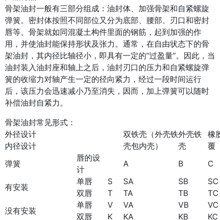
骨架油封一般有三部分组成：油封体、加强骨架和自紧螺旋
弹簧。密封体按照不同部位又分为底部、腰部、刃口和密封
唇等。骨架就如同混凝土构件里面的钢筋，起到加强的作
用，并使油封能保持形状及张力。通常，在自由状态下的骨
架油封，其内径比轴径小，即具有一定的“过盈量”。因此，当
油封装入油封座和轴上之后，油封刃口的压力和自紧螺旋弹
簧的收缩力对轴产生一定的径向紧力，经过一段时间运行
后，该压力会迅速减小乃至消失，因而，加上弹簧可以随时
补偿油封自紧力。
骨架油封常见形式：
外径设计
双铁壳（外壳铁
外壳铁
橡
内径设计
壳包内壳）
壳
覆
唇的设
弹簧
A
B
C
计
单唇
S
SA
SB
SC
有安装
双唇
T
TA
TB
TC
单唇
V
VA
VB
VC
没有安装
双唇
K
KA
KB
KC